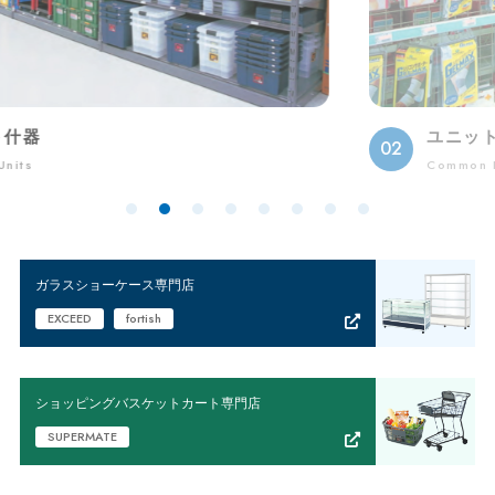
ユニット什器パーツ
02
Common Parts Shelving Units
1
2
3
4
5
6
7
8
ガラスショーケース専門店
EXCEED
fortish
ショッピングバスケットカート専門店
SUPERMATE