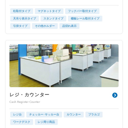
柱取付タイプ
マグネットタイプ
フックバー取付タイプ
天吊り表示タイプ
スタンドタイプ
棚板レール取付タイプ
引掛タイプ
その他ホルダー
品切れ表示
レジ・カウンター
Cash Register Counter
レジ台
チェッカー･サッカー台
カウンター
プラカゴ
ワークデスク
レジ周り商品