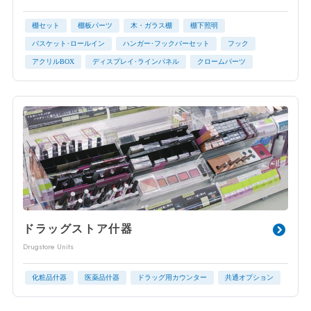
棚セット
棚板パーツ
木・ガラス棚
棚下照明
バスケット･ロールイン
ハンガー･フックバーセット
フック
アクリルBOX
ディスプレイ･ラインパネル
クロームパーツ
ドラッグストア什器
Drugstore Units
化粧品什器
医薬品什器
ドラッグ用カウンター
共通オプション