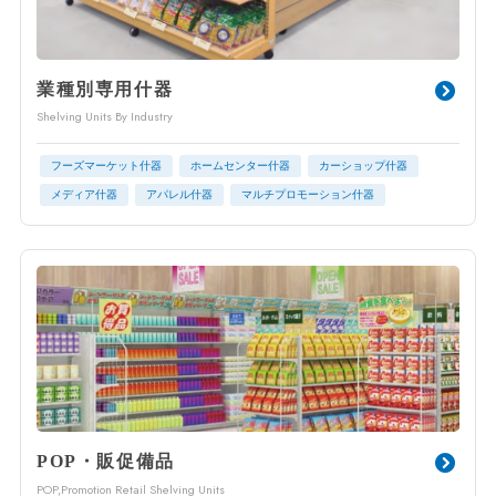
業種別専用什器
Shelving Units By Industry
フーズマーケット什器
ホームセンター什器
カーショップ什器
メディア什器
アパレル什器
マルチプロモーション什器
POP・販促備品
POP,Promotion Retail Shelving Units