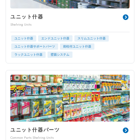
ユニット什器
Shelving Units
ユニット什器
エンドユニット什器
スリムユニット什器
ユニット什器サポートパーツ
前柱付ユニット什器
ラックユニット什器
壁面システム
ユニット什器パーツ
Common Parts Shelving Units