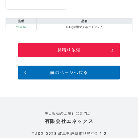
品番
品名
*837-87
C-Light用マグネット 2ヶ入
見積り依頼
前のページへ戻る
中日販売の店舗什器専門店
有限会社エネックス
502-0928
2-1-2
〒
岐阜県岐阜市旦島中