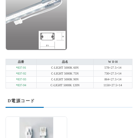
品番
品名
W D H
*837-91
C-LIGHT 5000K 60N
578×27.5×14
*837-92
C-LIGHT 5000K 75N
730×27.5×14
*837-93
C-LIGHT 5000K 90N
864×27.5×14
*837-94
C-LIGHT 5000K 120N
1150×27.5×14
D電源コード