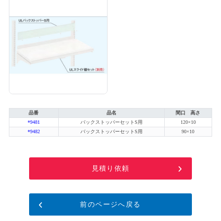
品番
品名
間口 高さ
*9481
バックストッパーセットS用
120×10
*9482
バックストッパーセットS用
90×10
見積り依頼
前のページへ戻る