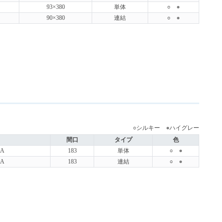
93×380
単体
○
●
90×380
連結
○
●
○シルキー
●
ハイグレー
間口
タイプ
色
A
183
単体
○
●
A
183
連結
○
●