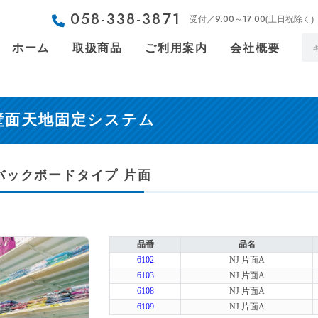
058-338-3871
9:00～17:00
受付／
(土日祝除く)
ホーム
取扱商品
ご利用案内
会社概要
 壁面天地固定システム
A バックボードタイプ 片面
品番
品名
6102
NJ 片面A
6103
NJ 片面A
6108
NJ 片面A
6109
NJ 片面A