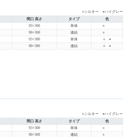
○シルキー
●
ハイグレー
間口 高さ
タイプ
色
93×300
単体
○
90×300
連結
○
93×380
単体
○
●
90×380
連結
○
●
○シルキー
●
ハイグレー
間口 高さ
タイプ
色
93×300
単体
○
90×300
連結
○