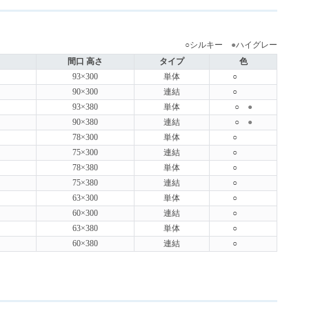
○シルキー
●
ハイグレー
間口 高さ
タイプ
色
93×300
単体
○
90×300
連結
○
93×380
単体
○
●
90×380
連結
○
●
78×300
単体
○
75×300
連結
○
78×380
単体
○
75×380
連結
○
63×300
単体
○
60×300
連結
○
63×380
単体
○
60×380
連結
○