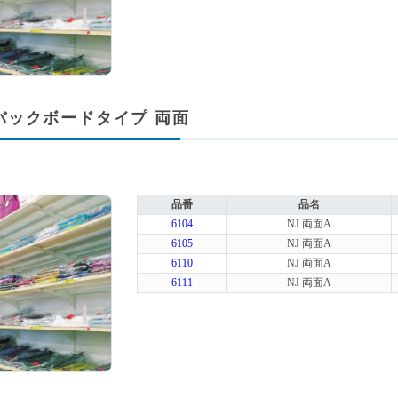
A バックボードタイプ 両面
品番
品名
6104
NJ 両面A
6105
NJ 両面A
6110
NJ 両面A
6111
NJ 両面A