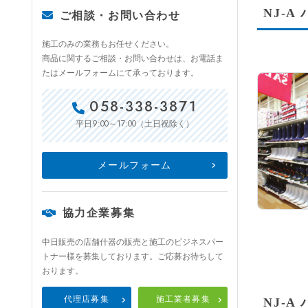
NJ-
ご相談・お問い合わせ
施工のみの業務もお任せください。
商品に関するご相談・お問い合わせは、お電話ま
たはメールフォームにて承っております。
058-338-3871
9:00～17:00
平日
（土日祝除く）
メールフォーム
協力企業募集
中日販売の店舗什器の販売と施工のビジネスパー
トナー様を募集しております。ご応募お待ちして
おります。
代理店募集
施工業者募集
NJ-