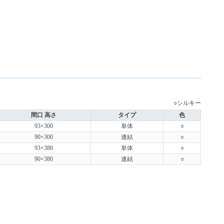
○シルキー
間口 高さ
タイプ
色
93×300
単体
○
90×300
連結
○
93×380
単体
○
90×380
連結
○