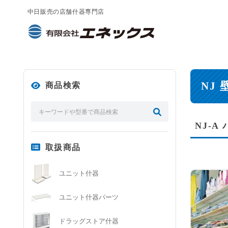
中日販売の店舗什器専門店
NJ
商品検索
NJ-
取扱商品
ユニット什器
ユニット什器パーツ
ドラッグストア什器