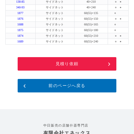
138-85
サイドネット
40×210
○
●
340-93
サイドネット
40×240
○
●
1877
サイドネット
60(55)×135
○
1876
サイドネット
60(55)×150
○
●
1688
サイドネット
60(55)×165
○
1875
サイドネット
60(55)×180
○
1874
サイドネット
60(55)×210
○
●
1689
サイドネット
60(55)×240
○
●
見積り依頼
前のページへ戻る
中日販売の店舗什器専門店
有限会社エネックス