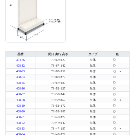
品番
間口 奥行 高さ
タイプ
色
304-46
78×67×127
単体
◎
408-82
78×67×142
単体
◎
408-83
78×67×157
単体
◎
●
408-84
78×67×172
単体
◎
408-85
78×67×187
単体
◎
408-86
78×52×127
単体
◎
408-87
78×52×142
単体
◎
408-88
78×52×157
単体
◎
●
408-89
78×52×172
単体
◎
408-90
78×52×187
単体
◎
408-91
78×47×127
単体
◎
408-92
78×47×142
単体
◎
408-93
78×47×157
単体
◎
●
408-94
78×47×172
単体
◎