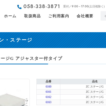
058-338-3871
9:00～17:00
受付／
(土日祝除く)
ホーム
取扱商品
ご利用案内
会社概要
ン・ステージ
テージG アジャスター付タイプ
品番
品名
6160
ZC ステージG
6161
ZC ステージG
6162
ZC ステージG
6163
ZC ステージG