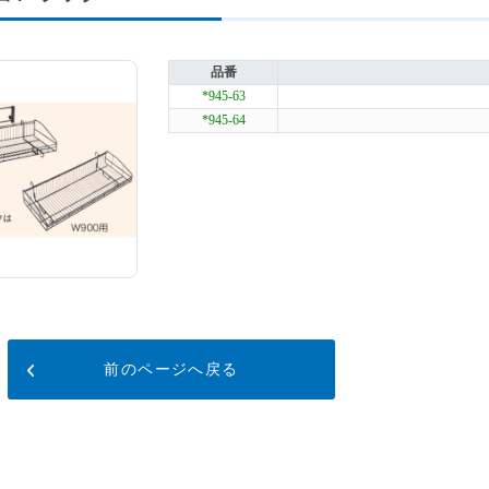
品番
*945-63
*945-64
前のページへ戻る