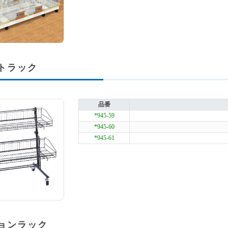
トラック
品番
*945-59
*945-60
*945-61
ョンラック