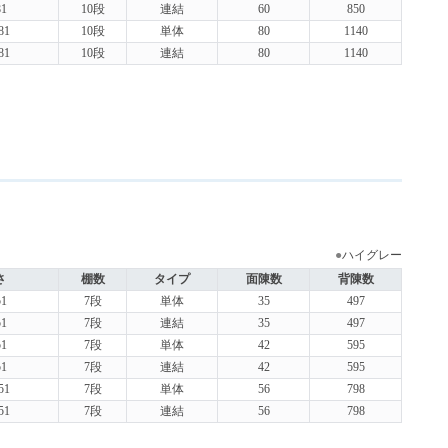
1
10段
連結
60
850
81
10段
単体
80
1140
81
10段
連結
80
1140
●
ハイグレー
さ
棚数
タイプ
面陳数
背陳数
1
7段
単体
35
497
1
7段
連結
35
497
1
7段
単体
42
595
1
7段
連結
42
595
51
7段
単体
56
798
51
7段
連結
56
798