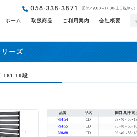
058-338-3871
9:00～17:00
受付／
(土日祝除く)
ホーム
取扱商品
ご利用案内
会社概要
シリーズ
 181 10段
品番
品名
間口 奥行 高
794-54
CD
78×40～55×18
794-55
CD
75×40～55×18
788-68
CD
93×40～55×18