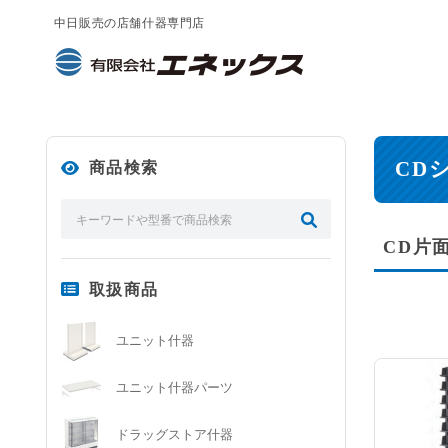
中日販売の店舗什器専門店
CD
商品検索
CD片面
取扱商品
ユニット什器
ユニット什器パーツ
ドラッグストア什器