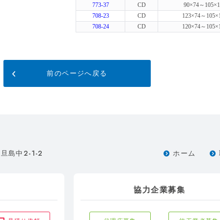
773-37
CD
90×74～105×1
708-23
CD
123×74～105×
708-24
CD
120×74～105×
前のページへ戻る
2-1-2
旦島中
ホーム
協力企業募集