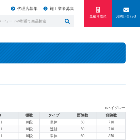
代理店募集
施工業者募集
見積り依頼
お問い合わせ
●
ハイグレー
さ
棚数
タイプ
面陳数
背陳数
1
10段
単体
50
710
1
10段
連結
50
710
1
10段
単体
60
850