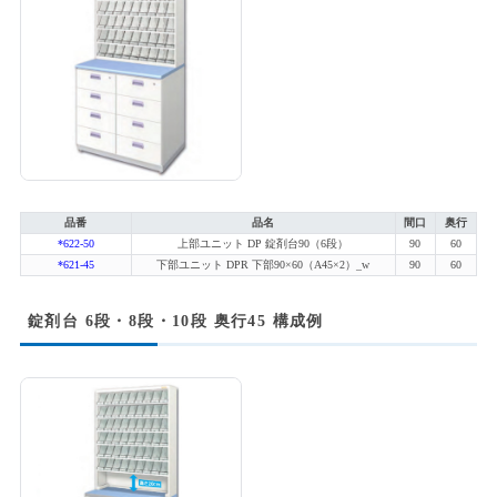
品番
品名
間口
奥行
*622-50
上部ユニット DP 錠剤台90（6段）
90
60
*621-45
下部ユニット DPR 下部90×60（A45×2）_w
90
60
錠剤台 6段・8段・10段 奥行45 構成例