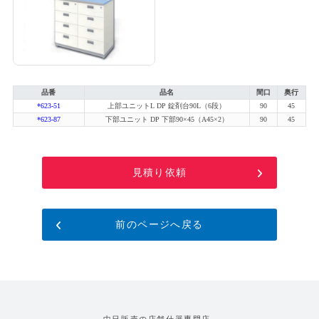
品番
品名
間口
奥行
*623-51
上部ユニットL DP 錠剤台90L（6段）
90
45
*623-87
下部ユニット DP 下部90×45（A45×2）
90
45
見積り依頼
前のページへ戻る
中日販売の店舗什器専門店