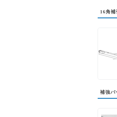
16角
補強バ