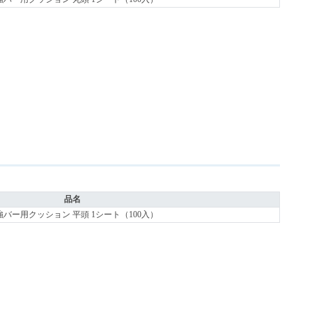
品名
強バー用クッション 平頭 1シート（100入）