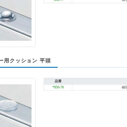
ー用クッション 平頭
品番
*850-78
補