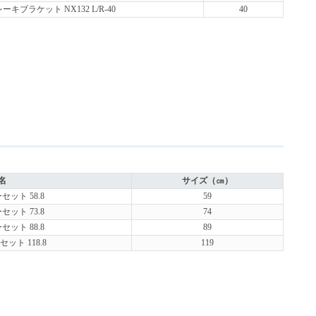
キブラケット NX132 L/R-40
40
名
サイズ（㎝）
セット 58.8
59
セット 73.8
74
セット 88.8
89
ット 118.8
119