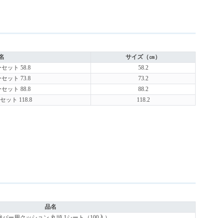
名
サイズ（㎝）
セット 58.8
58.2
セット 73.8
73.2
セット 88.8
88.2
ット 118.8
118.2
品名
強バー用クッション 丸頭 1シート（100入）